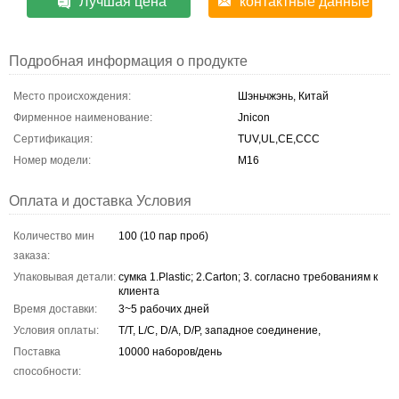
Лучшая цена
контактные данные
Подробная информация о продукте
Место происхождения:
Шэньчжэнь, Китай
Фирменное наименование:
Jnicon
Сертификация:
TUV,UL,CE,CCC
Номер модели:
M16
Оплата и доставка Условия
Количество мин
100 (10 пар проб)
заказа:
Упаковывая детали:
сумка 1.Plastic; 2.Carton; 3. согласно требованиям к
клиента
Время доставки:
3~5 рабочих дней
Условия оплаты:
T/T, L/C, D/A, D/P, западное соединение,
Поставка
10000 наборов/день
способности: