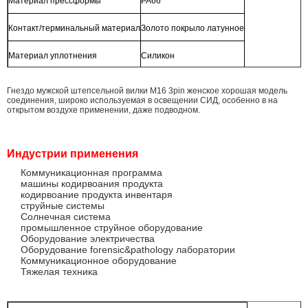
Материал прессформы
PA66
Контакт/терминальный материал
Золото покрыло латунное
Материал уплотнения
Силикон
Гнездо мужской штепсельной вилки M16 3pin женское хорошая модель
соединения, широко используемая в освещении СИД, особенно в на
открытом воздухе применении, даже подводном.
Индустрии применения
Коммуникационная программа
машины кодирвоания продукта
кодирвоание продукта инвентаря
струйные системы
Солнечная система
промышленное струйное оборудование
Оборудование электричества
Оборудование forensic&pathology лаборатории
Коммуникационное оборудование
Тяжелая техника