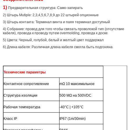
1)
Предварительная структура: Само-запирать
2) Штырь Mutiple: 2,3,4,5,6,7,8,9 до 22 штырей опционные
3) Штырь контакта: Терминал винта и паяя терминал доступный
4) Собрание: провод для того чтобы связать проволокой тип (отсутствие
кабеля), провода к проводу путем overmolding, провода к доске
5) Цвета: Черный, голубой, белый и желтый цвет поддержал
6) Длина кабеля: Различная длина кабеля смогла быть подгоняна
Технические параметры
Контактное сопротивление
mΩ 10 максимальное
Структура изоляции
500 MΩ на 500VDC
Рабочая температура
-40°C | +105°C
Класс IP
IP67 (1m/30min)