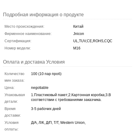
Подробная информация о продукте
Место происхождения:
Китай
Фирменное наименование:
Jnicon
Сертификация:
UL,TUV,CE,ROHS,CQC
Номер модели:
М16
Оплата и доставка Условия
Количество
100 (10 пар проб)
мин заказа:
Цена:
negotiable
Упаковывая
1.Пластиковый пакет;2.Картонная коробка;3.В
соответствии с требованиями заказчика.
детали:
Время
3-5 рабочих дней
доставки:
Условия
Д/А, Л/К, Д/П, Т/Т, Western Union,
оплаты: