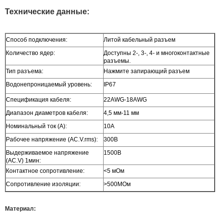
Технические данные:
Способ подключения:
Литой кабельный разъем
Количество ядер:
Доступны 2-, 3-, 4- и многоконтактные
разъемы.
Тип разъема:
Нажмите запирающий разъем
Водонепроницаемый уровень:
IP67
Спецификация кабеля:
22AWG-18AWG
Диапазон диаметров кабеля:
4,5 мм-11 мм
Номинальный ток (А):
10А
Рабочее напряжение (AC.V.rms):
300В
Выдерживаемое напряжение
1500В
(AC.V) 1мин:
Контактное сопротивление:
<5 мОм
Сопротивление изоляции:
>500МОм
Материал: