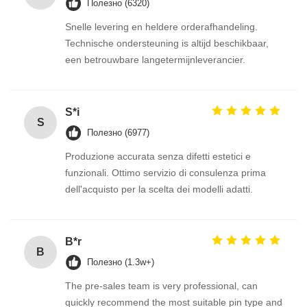
Полезно (6320)
Snelle levering en heldere orderafhandeling.
Technische ondersteuning is altijd beschikbaar,
een betrouwbare langetermijnleverancier.
S*i
S
Полезно (6977)
Produzione accurata senza difetti estetici e
funzionali. Ottimo servizio di consulenza prima
dell'acquisto per la scelta dei modelli adatti.
B*r
B
Полезно (1.3w+)
The pre-sales team is very professional, can
quickly recommend the most suitable pin type and