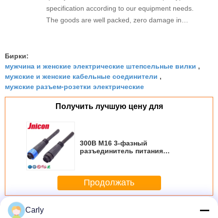
specification according to our equipment needs.
The goods are well packed, zero damage in
transoceanic transportation, stable long-term use
effect.
Бирки:
мужчина и женские электрические штепсельные вилки
,
мужские и женские кабельные соединители
,
мужские разъем-розетки электрические
Получить лучшую цену для
300В M16 3-фазный
разъединитель питания
Сцепление с проводом IP67
Продолжать
водоустойчивая мужская разъем-розетка
Больше
Carly