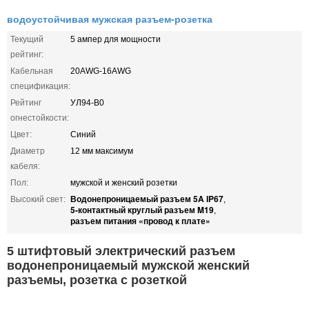
водоустойчивая мужская разъем-розетка
Текущий
5 ампер для мощности
рейтинг:
Кабельная
20AWG-16AWG
спецификация:
Рейтинг
УЛ94-В0
огнестойкости:
Цвет:
Синий
Диаметр
12 мм максимум
кабеля:
Пол:
мужской и женский розетки
Водонепроницаемый разъем 5A IP67
Высокий свет:
,
5-контактный круглый разъем M19
,
разъем питания «провод к плате»
5 штифтовый электрический разъем
водонепроницаемый мужской женский
разъемы, розетка с розеткой