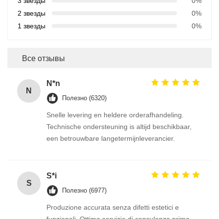
3 звезды
0%
2 звезды
0%
1 звезды
0%
Все отзывы
N*n
N
Полезно (6320)
Snelle levering en heldere orderafhandeling.
Technische ondersteuning is altijd beschikbaar,
een betrouwbare langetermijnleverancier.
S*i
S
Полезно (6977)
Produzione accurata senza difetti estetici e
funzionali. Ottimo servizio di consulenza prima