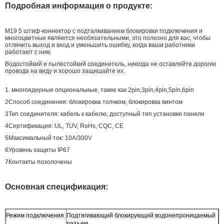
Подробная информация о продукте:
M19 5 штиф-коннектор с подталкиванием блокировки подключения и
многоцветные являются необязательными, это полезно для вас, чтобы
отличить выход и вход и уменьшить ошибку, когда ваши работники
работают с ним.
Водостойкий и пылестойкий соединитель, никогда не оставляйте дорогие
провода на виду и хорошо защищайте их.
1. многоядерные опциональные, такие как 2pin,3pin,4pin,5pin,6pin
2Способ соединения: блокировка толчком, блокировка винтом
3Тип соединителя: кабель к кабелю, доступный тип установки панели
4Сертификация: UL, TUV, RoHs, CQC, CE
5Максимальный ток: 10A/300V
6Уровень защиты IP67
7Контакты позолочены
Основная спецификация:
Режим подключения:
Подтягивающий блокирующий водонепроницаемый
разъем