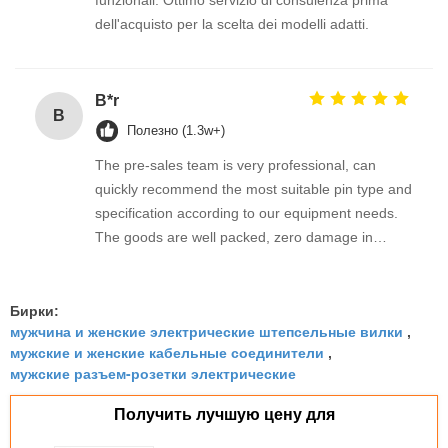
dell'acquisto per la scelta dei modelli adatti.
B*r
B
Полезно (1.3w+)
The pre-sales team is very professional, can
quickly recommend the most suitable pin type and
specification according to our equipment needs.
The goods are well packed, zero damage in
transoceanic transportation, stable long-term use
effect.
Бирки:
мужчина и женские электрические штепсельные вилки
,
мужские и женские кабельные соединители
,
мужские разъем-розетки электрические
Получить лучшую цену для