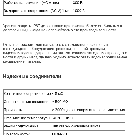
Рабочее напряжение (AC.V.rms):
300 В
Выдерживать напряжение (AC.V) 1 мин:
1000 В
Уровень защиты IP67 делает ваше приложение более стабильным и
долговечным, никогда не беспокойтесь о его производительности.
Отлично подходит для наружного светодиодного освещения,
светодиодного оборудования, решетки, внешней проводки,
видеонаблюдения, управления автоматизацией завода, беспроводного
моста и других мест, где необходимо использовать водонепроницаемое
расширение питания.
Надежные соединители
Контактное сопротивление:
< 5 мΩ
Сопротивление изоляции:
> 500 МΩ
Прочность:
≥ 3000 циклов спаривания и размножения
Ограничение температуры:
-40°C~105°C
Режим подключения:
Тип сварки/окончание винта
Огнестойкость:
UL94-V0