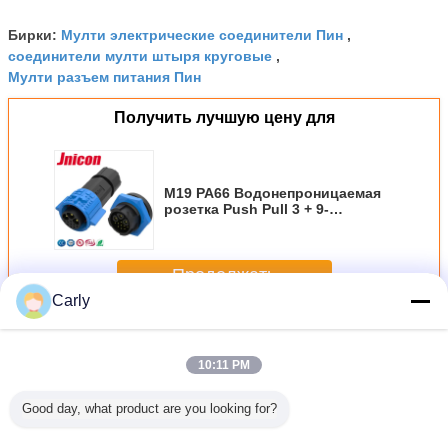
Мулти электрические соединители Пин
Бирки:
,
соединители мулти штыря круговые
,
Мулти разъем питания Пин
Получить лучшую цену для
M19 PA66 Водонепроницаемая
розетка Push Pull 3 + 9-
контактный разъем 500 В
Продолжать
Carly
Мулти контактные разъемы водоустойчивые
Больше
10:11 PM
Good day, what product are you looking for?
мите
Пластиковые
Контактные
Разъема
Контак