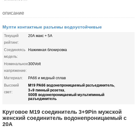
описание
Мулти контактные разъемы водоустойчивые
Текущий
20А макс + 5А
рейтинг:
Соединяясь
Нажимная блокировка
модель:
Номинальное
300Volt
напряжение:
Материал:
PA66 и медный сплав
M19 PA66 водонепроницаемый разъединитель
Высокий
,
3+9 пинный розетка
,
свет:
500В водонепроницаемый мультипинный
разъединитель
Круговое M19 соединитель 3+9Pin мужской
женский соединитель водонепроницаемый с
20A