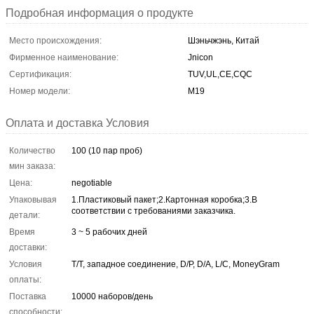
Подробная информация о продукте
Место происхождения:
Шэньчжэнь, Китай
Фирменное наименование:
Jnicon
Сертификация:
TUV,UL,CE,CQC
Номер модели:
М19
Оплата и доставка Условия
Количество
100 (10 пар проб)
мин заказа:
Цена:
negotiable
Упаковывая
1.Пластиковый пакет;2.Картонная коробка;3.В
соответствии с требованиями заказчика.
детали:
Время
3 ~ 5 рабочих дней
доставки:
Условия
T/T, западное соединение, D/P, D/A, L/C, MoneyGram
оплаты:
Поставка
10000 наборов/день
способности: