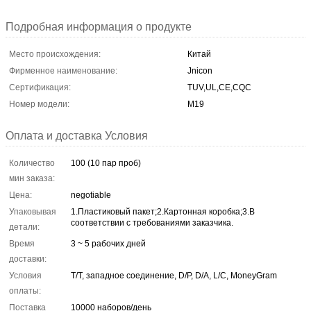
Подробная информация о продукте
Место происхождения:
Китай
Фирменное наименование:
Jnicon
Сертификация:
TUV,UL,CE,CQC
Номер модели:
М19
Оплата и доставка Условия
Количество
100 (10 пар проб)
мин заказа:
Цена:
negotiable
Упаковывая
1.Пластиковый пакет;2.Картонная коробка;3.В
соответствии с требованиями заказчика.
детали:
Время
3 ~ 5 рабочих дней
доставки:
Условия
T/T, западное соединение, D/P, D/A, L/C, MoneyGram
оплаты:
Поставка
10000 наборов/день