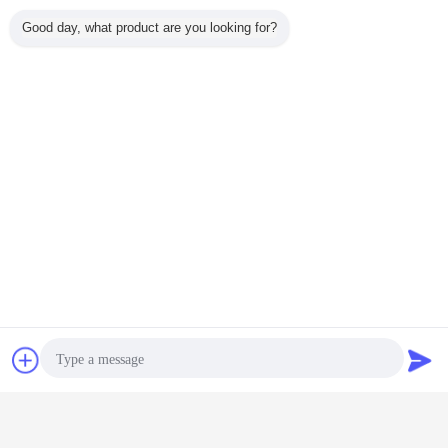
Good day, what product are you looking for?
Чат
Отправить
Мулти электрические соединители Пин
Бирки:
,
запрос
соединители мулти штыря круговые
,
Мулти разъем питания Пин