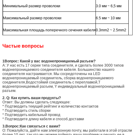
Минимальный размер проволоки
3.0 мм ~ 6,5 мм
Максимальный размер проволоки
6.5 мм ~ 10 мм
Максимальная площадь поперечного сечения кабеля
0.3mm2 ~ 2.5mm2
Частые вопросы
1Вопрос: Какой у вас водонепроницаемый разъем?
A: У нас есть 17 серии типа соединителя, и сделать более 3000 типов
водонепроницаемого соединителя кабеля. Большинство нашего
соединителя настраивается. Мы сосредоточены на LED
водонепроницаемый соединитель, сборка водонепроницаемого
соединителя,Водостойкий соединитель с переплавкой,T
водонепроницаемый разъем, Y индивидуальный водонепроницаемый
разъем.
2. Q: Как купить ваши продукты?
Ответ: Вы должны сделать следующее:
* Подтвердить текущий рейтинг и количество контактов
* Подтвердить стиль сборки
* Подтвердить кабельный провод
* Подтвердите длину кабеля и способ доставки
3.
Вопрос:
Как связаться с вами?
О: Пожалуйста, дайте нам электронную почту, мы работали в этой отрасли
более 10 лет, так что мы можем поймать вашу проблему и решить ее в