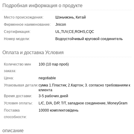
Подробная информация о продукте
Место происхождения:
Шэньчжэнь, Китай
Фирменное наименование:
Jnicon
Сертификация:
UL,TUV,CE,ROHS,CQC
Номер модели:
Водоустойчивый круговой соединитель
Оплата и доставка Условия
Количество мин
100 (10 пар проб)
заказа:
Цена:
negotiable
Упаковывая детали:
сумка 1.Пластик; 2.Картон; 3. согласно требованиям к
клиента
Время доставки:
3-5 рабочих дней
Условия оплаты:
L/C, D/A, D/P, T/T, западное соединение, MoneyGram
Поставка
10000 комплектов/день
способности:
описание