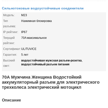
Сильнотоковые водоустойчивые соединители
Модель:
М23
Тип
Нажимная блокировка
разъема:
IP рейтинг:
IP67
Текущий
70A максимальное
рейтинг:
Сертификат:
UL/TUV/CE
Гарантия:
5 лет
водоустойчивая мужская разъем-розетка
Высокий
,
водоустойчивый разъем питания
свет:
70А Мужчина Женщина Водостойкий
аккумуляторный разъем для электрического
трехколеса электрический мотоцикл
Описание