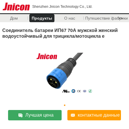
Shenzhen Jnicon Technology Co., Ltd.
Дом
Продукты
О нас
Путешествие фабрики
>>
Соединитель батареи ИП67 70А мужской женский
водоустойчивый для трицикла/мотоцикла е
Лучшая цена
контактные данные