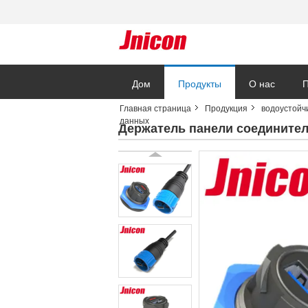
Дом
Продукты
О нас
П
Главная страница
Продукция
водоустойч
данных
Держатель панели соедините