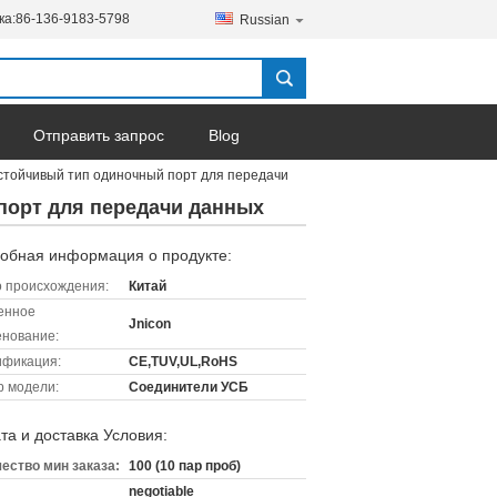
ка:
86-136-9183-5798
Russian
Отправить запрос
Blog
стойчивый тип одиночный порт для передачи
порт для передачи данных
обная информация о продукте:
 происхождения:
Китай
енное
Jnicon
нование:
ификация:
CE,TUV,UL,RoHS
 модели:
Соединители УСБ
та и доставка Условия:
ество мин заказа:
100 (10 пар проб)
negotiable