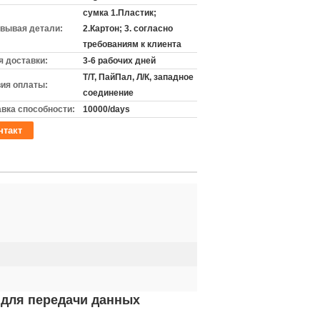
сумка 1.Пластик;
вывая детали:
2.Картон; 3. согласно
требованиям к клиента
 доставки:
3-6 рабочих дней
Т/Т, ПайПал, Л/К, западное
ия оплаты:
соединение
вка способности:
10000/days
нтакт
 для передачи данных