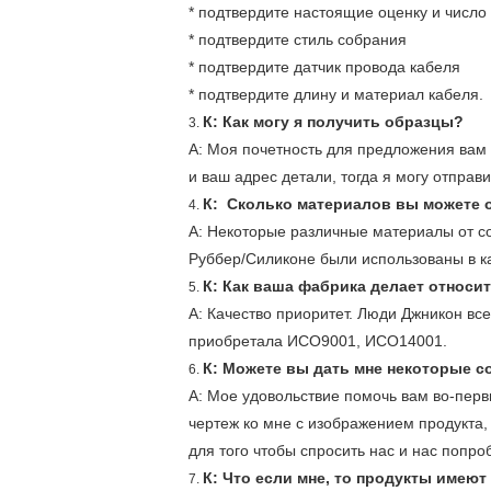
* подтвердите настоящие оценку и число 
* подтвердите стиль собрания
* подтвердите датчик провода кабеля
* подтвердите длину и материал кабеля.
К: Как могу я получить образцы?
3.
А: Моя почетность для предложения вам 
и ваш адрес детали, тогда я могу отправи
К: Сколько материалов вы можете 
4.
А: Некоторые различные материалы от с
Руббер/Силиконе были использованы в к
К: Как ваша фабрика делает относи
5.
А: Качество приоритет. Люди Джникон вс
приобретала ИСО9001, ИСО14001.
К: Можете вы дать мне некоторые 
6.
А: Мое удовольствие помочь вам во-перв
чертеж ко мне с изображением продукта, 
для того чтобы спросить нас и нас попр
К: Что если мне, то продукты имею
7.