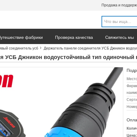
Продажа и поддерж
утешествие фабрики
Проверка качества
Свяжитесь мы
ивый соединитель усб
Держатель панели соединителя УСБ Джникон водоу
ля УСБ Джникон водоустойчивый тип одиночный 
Подр
Место
Фирм
наиме
Серт
Номер
Опла
Колич
Цена: