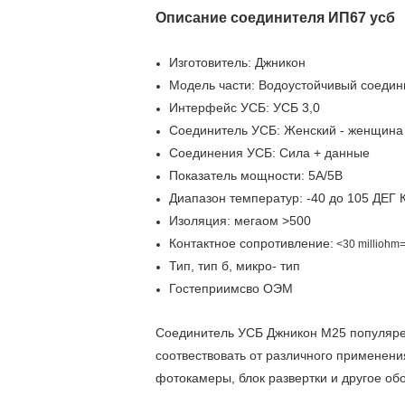
Описание
соединителя ИП67 усб
Изготовитель: Джникон
Модель части: Водоустойчивый соедин
Интерфейс УСБ: УСБ 3,0
Соединитель УСБ: Женский - женщина 
Соединения УСБ: Сила + данные
Показатель мощности: 5А/5В
Диапазон температур: -40 до 105 ДЕГ 
Изоляция: мегаом >500
Контактное сопротивление:
<30 milliohm=
Тип, тип б, микро- тип
Гостеприимсво ОЭМ
Соединитель УСБ Джникон М25 популярен
соотвествовать от различного применения
фотокамеры, блок развертки и другое об