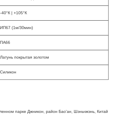
-40°К | +105°К
ИП67 (1м/30мин)
ПА66
Латунь покрытая золотом
Силикон
нном парке Джникон, район Бао'ан, Шэньчжэнь, Китай