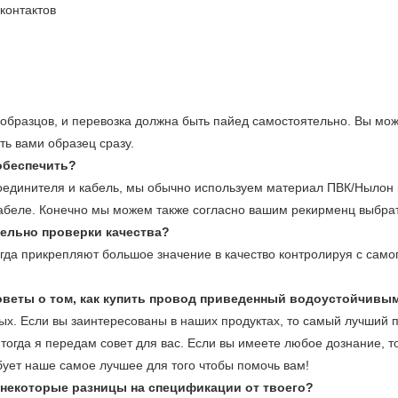
контактов
образцов, и перевозка должна быть пайед самостоятельно. Вы мож
ть вами образец сразу.
обеспечить?
оединителя и кабель, мы обычно используем материал ПВК/Нылон 
абеле. Конечно мы можем также согласно вашим рекирменц выбра
тельно проверки качества?
егда прикрепляют большое значение в качество контролируя с само
советы о том, как купить провод приведенный водоустойчивы
ых. Если вы заинтересованы в наших продуктах, то самый лучший п
тогда я передам совет для вас. Если вы имеете любое дознание, т
обует наше самое лучшее для того чтобы помочь вам!
т некоторые разницы на спецификации от твоего?