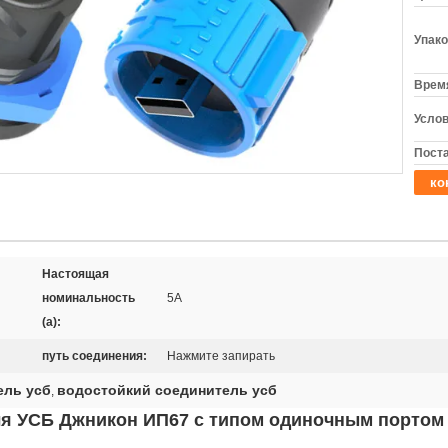
Упако
Время
Услов
Поста
ко
Настоящая
номинальность
5A
(a):
путь соединения:
Нажмите запирать
ель усб
водостойкий соединитель усб
,
я УСБ Джникон ИП67 с типом одиночным портом