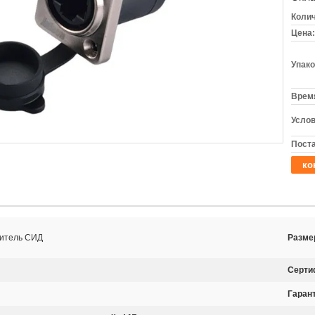
Колич
Цена:
Упако
Время
Услов
Поста
ко
нитель СИД
Разме
Серти
Гаран