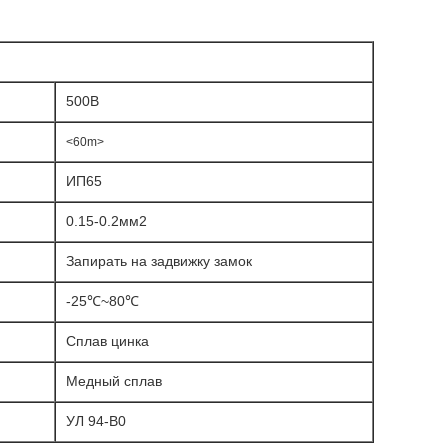
500В
<60m>
ИП65
0.15-0.2мм2
Запирать на задвижку замок
-25℃~80℃
Сплав цинка
Медный сплав
УЛ 94-В0