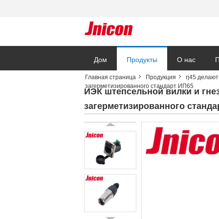
Дом
Продукты
О нас
П
Главная страница
Продукция
rj45 делаю
загерметизированного стандарт ИП65
ИЭК штепсельной вилки и гне
загерметизированного станда