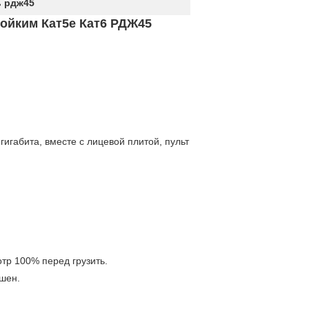
ь рдж45
тойким Кат5е Кат6 РДЖ45
игабита, вместе с лицевой плитой, пульт
тр 100% перед грузить.
шен.