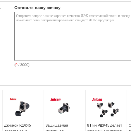
.
Оставьте вашу заявку
(
0
/ 3000)
Джникон РДЖ45
Защищаемая
8 Пин РДЖ45 делает
С