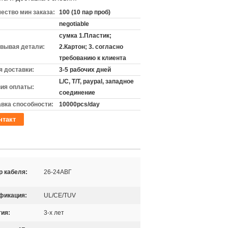
ество мин заказа:
100 (10 пар проб)
negotiable
сумка 1.Пластик;
вывая детали:
2.Картон; 3. согласно
требованию к клиента
 доставки:
3-5 рабочих дней
L/C, T/T, paypal, западное
ия оплаты:
соединение
вка способности:
10000pcs/day
нтакт
р кабеля:
26-24АВГ
фикация:
UL/CE/TUV
тия:
3-х лет