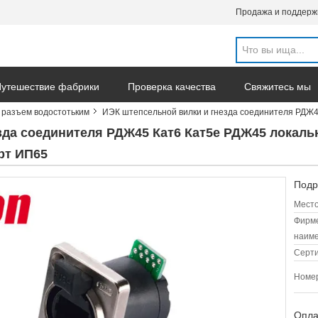
Продажа и поддерж
утешествие фабрики
Проверка качества
Свяжитесь мы
т разъем водостотьким
ИЭК штепсельной вилки и гнезда соединителя РДЖ4
зда соединителя РДЖ45 Кат6 Кат5е РДЖ45 локаль
рт ИП65
Подр
Место
Фирм
наиме
Серт
Номер
Опла