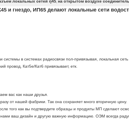
зъем локальных сетей rj45
на открытом воздухе соединител
,
45 и гнездо, ИП65 делают локальные сети водос
и системы в системах радиосвязи пол-привязывая, локальная сеть г
ий провод, Кат5е/Кат6 привязывает, етк.
ем вас как наши друзья.
сразу от нашей фабрики. Так она сохраняет много вторичную цену.
после того как вы подтвердите образцы и продукты МП сделают осмо
 нами ваш дизайн и другую важную информацию. ОЭМ всегда раду