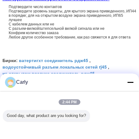
Подтвердите число контактов
Подтвердите уровень защиты, для крытого экрана приведенного, ИП44
в порядке; для на открытом воздухе экрана приведенного, ИП65
лучшее
С кабелем данных или не
С разъем-вилкой/штепсельной вилкой сигнала или не
Конфрим количество заказа
Любое другое особенное требование, как раз свяжется я для ответа
ватертигхт соединитель рдж45
Бирки:
,
водоустойчивый разъем локальных сетей rj45
,
на открытом воздухе соединитель рдж45
Carly
Получить лучшую цену для
2:44 PM
Данные - сигнал РДЖ45 делает
соединитель водостойким,
Good day, what product are you looking for?
держатель Джека панели РДЖ45
экрана СИД водоустойчивый
Продолжать