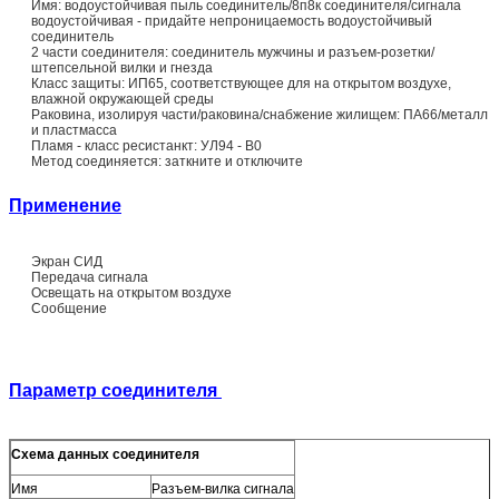
Имя: водоустойчивая пыль соединитель/8п8к соединителя/сигнала
водоустойчивая - придайте непроницаемость водоустойчивый
соединитель
2 части соединителя: соединитель мужчины и разъем-розетки/
штепсельной вилки и гнезда
Класс защиты: ИП65, соответствующее для на открытом воздухе,
влажной окружающей среды
Раковина, изолируя части/раковина/снабжение жилищем: ПА66/металл
и пластмасса
Пламя - класс ресистанкт: УЛ94 - В0
Метод соединяется: заткните и отключите
Применение
Экран СИД
Передача сигнала
Освещать на открытом воздухе
Сообщение
Параметр соединителя
Схема данных соединителя
Имя
Разъем-вилка сигнала