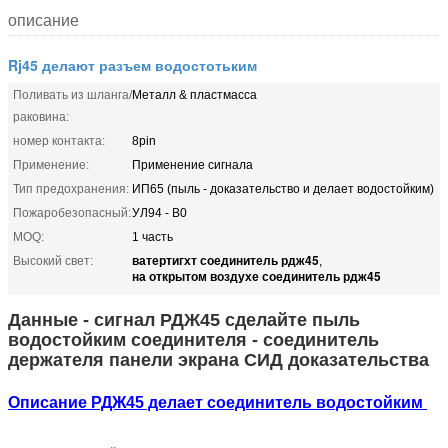
описание
Rj45 делают разъем водостотьким
Поливать из шланга/
Металл & пластмасса
раковина:
номер контакта:
8pin
Применение:
Применение сигнала
Тип предохранения:
ИП65 (пыль - доказательство и делает водостойким)
Пожаробезопасный:
УЛ94 - В0
MOQ:
1 часть
ватертигхт соединитель рдж45
Высокий свет:
,
на открытом воздухе соединитель рдж45
Данные - сигнал РДЖ45 сделайте пыль
водостойким соединителя - соединитель
держателя панели экрана СИД доказательства
Описание РДЖ45 делает соединитель водостойким