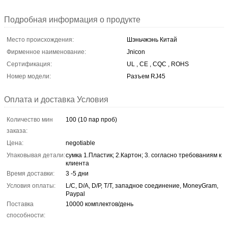
Подробная информация о продукте
Место происхождения:
Шэньчжэнь Китай
Фирменное наименование:
Jnicon
Сертификация:
UL , CE , CQC , ROHS
Номер модели:
Разъем RJ45
Оплата и доставка Условия
Количество мин
100 (10 пар проб)
заказа:
Цена:
negotiable
Упаковывая детали:
сумка 1.Пластик; 2.Картон; 3. согласно требованиям к
клиента
Время доставки:
3 -5 дни
Условия оплаты:
L/C, D/A, D/P, T/T, западное соединение, MoneyGram,
Paypal
Поставка
10000 комплектов/день
способности: