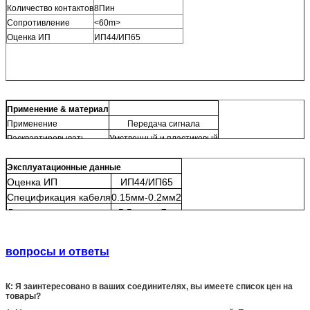
Количество контактов
8Пин
Сопротивление
<60m>
Оценка ИП
ИП44/ИП65
Применение & материал
Применение
Передача сигнала
Расквартировывать
Умственный и пластиковый
Эксплуатационные данные
Оценка ИП
ИП44/ИП65
Спецификация кабеля
0.15мм-0.2мм2
Диаметр
φ5.5мм - φ7мм
Температура
-25℃ - 80℃
вопросы и ответы
К: Я заинтересовано в ваших соединителях, вы имеете список цен на
товары?