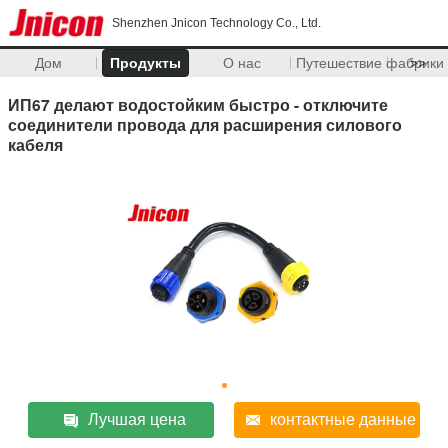
Shenzhen Jnicon Technology Co., Ltd.
Дом
Продукты
О нас
Путешествие фабрики
>>
ИП67 делают водостойким быстро - отключите
соединители провода для расширения силового
кабеля
Лучшая цена
контактные данные