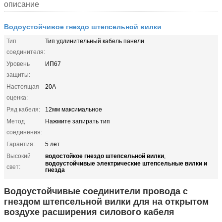
описание
Водоустойчивое гнездо штепсельной вилки
Тип
Тип удлинительный кабель панели
соединителя:
Уровень
ИП67
защиты:
Настоящая
20А
оценка:
Ряд кабеля:
12мм максимальное
Метод
Нажмите запирать тип
соединения:
Гарантия:
5 лет
водостойкое гнездо штепсельной вилки
Высокий
,
водоустойчивые электрические штепсельные вилки и
свет:
гнезда
Водоустойчивые соединители провода с
гнездом штепсельной вилки для на открытом
воздухе расширения силового кабеля