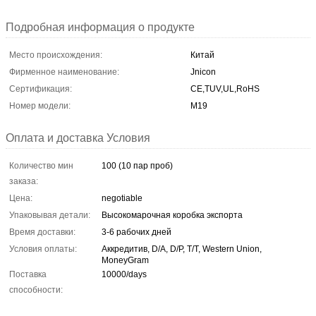
Подробная информация о продукте
Место происхождения:
Китай
Фирменное наименование:
Jnicon
Сертификация:
CE,TUV,UL,RoHS
Номер модели:
М19
Оплата и доставка Условия
Количество мин
100 (10 пар проб)
заказа:
Цена:
negotiable
Упаковывая детали:
Высокомарочная коробка экспорта
Время доставки:
3-6 рабочих дней
Условия оплаты:
Аккредитив, D/A, D/P, T/T, Western Union,
MoneyGram
Поставка
10000/days
способности: