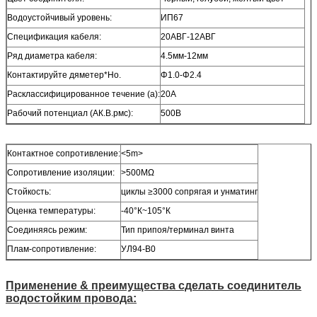
Водоустойчивый уровень:
ИП67
Спецификация кабеля:
20АВГ-12АВГ
Ряд диаметра кабеля:
4.5мм-12мм
Контактируйте дяметер*Но.
Φ1.0-Φ2.4
Расклассифицированное течение (а):
20А
Рабочий потенциал (АК.В.рмс):
500В
Контактное сопротивление:
<5m>
Сопротивление изоляции:
>500МΩ
Стойкость:
циклы ≥3000 сопрягая и унматинг
Оценка температуры:
-40°К~105°К
Соединяясь режим:
Тип припоя/терминал винта
Плам-сопротивление:
УЛ94-В0
Применение & преимущества сделать соединитель
водостойким провода: